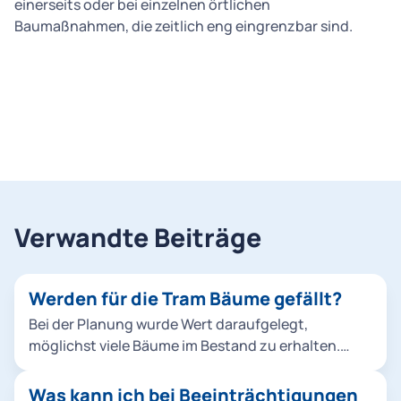
einerseits oder bei einzelnen örtlichen
Baumaßnahmen, die zeitlich eng eingrenzbar sind.
Verwandte Beiträge
Werden für die Tram Bäume gefällt?
Bei der Planung wurde Wert daraufgelegt,
möglichst viele Bäume im Bestand zu erhalten.
Mehr als 3.700 Bäume befinden sich im näheren
Umfeld des Projekts. Knapp 90 Prozent der Bäume
Was kann ich bei Beeinträchtigungen