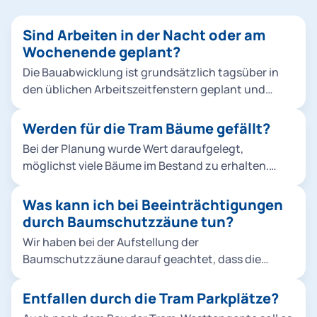
Sind Arbeiten in der Nacht oder am
Wochenende geplant?
Die Bauabwicklung ist grundsätzlich tagsüber in
den üblichen Arbeitszeitfenstern geplant und
somit weder in der Nacht noch an Wochenenden.
Es kann bei Baumaßnahmen dieser Größenordnung
Werden für die Tram Bäume gefällt?
jedoch Situationen geben, in welchen Nacht- und
Bei der Planung wurde Wert daraufgelegt,
Wochenendarbeiten notwendig werden, z. B.
möglichst viele Bäume im Bestand zu erhalten.
aufgrund von Beschleunigungsmaßnahmen bei
Mehr als 3.700 Bäume befinden sich im näheren
Bauverzug einerseits oder bei einzelnen örtlichen
Umfeld des Projekts. Knapp 90 Prozent der Bäume
Was kann ich bei Beeinträchtigungen
Baumaßnahmen, die zeitlich eng eingrenzbar sind.
können erhalten werden. Alle Bäume und
durch Baumschutzzäune tun?
Sträucher, die trotzdem für die künftige
Wir haben bei der Aufstellung der
Tramtrasse sowie der Verbreiterung der Radwege
Baumschutzzäune darauf geachtet, dass die
und der Umlegung von Versorgungsleitungen
Sicherheit für alle Verkehrsteilnehmer
entfernt werden müssen, werden wir ersetzen –
gewährleistet ist und gleichzeitig die Bäume im
Entfallen durch die Tram Parkplätze?
und damit mehr als nach der
Umfeld der Baustelle bestmöglich vor Schäden